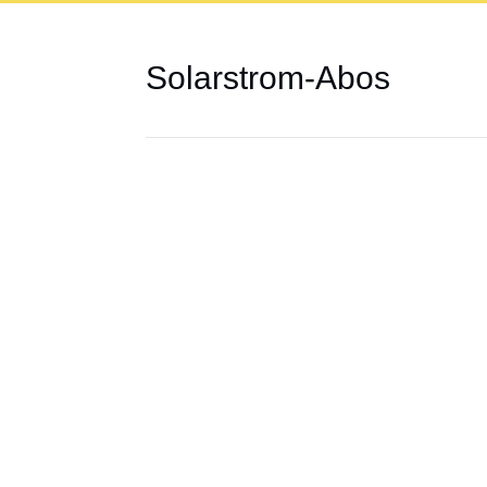
Solarstrom-Abos
Auch wenn Sie über keine eigene So
können Sie Solarstrom aus der Str
in Form von Solarstrom-Abos, ganz
Genossenschaftsbeitritt.
Über die Stromallmend