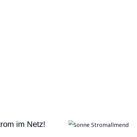
, dass für die von Ihnen verbrauchte Strommenge di
trom im Netz!
t