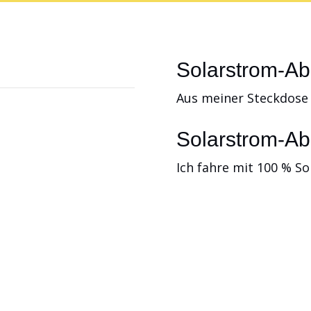
Solarstrom-A
Aus meiner Steckdose
laranlage verfügen,
Solarstrom-Ab
omallmend beziehen –
Ich fahre mit 100 % So
 ohne