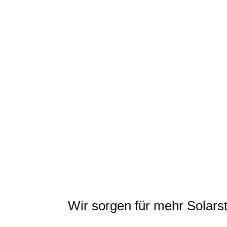
diesen Zertifikaten die Sicherheit
produziert wurde.
Wir sorgen für mehr Solars
Blog
Impressum
Datenschutz
Reglemen