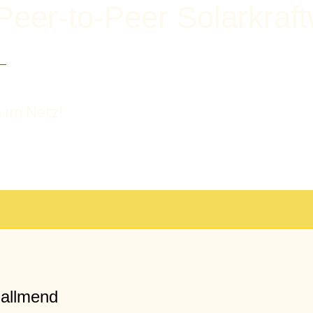
Peer-to-Peer Solarkraf
 im Netz!
mallmend