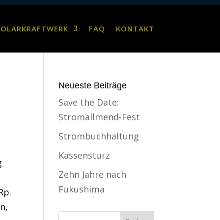
SOLARKRAFTWERK
FAQ
KONTAKT
Neueste Beiträge
Save the Date:
Stromallmend-Fest
Strombuchhaltung
n
Kassensturz
g
Zehn Jahre nach
Fukushima
Rp.
n,